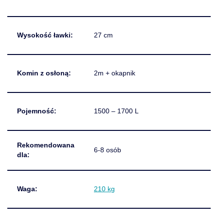
Wysokość ławki:
27 cm
Komin z osłoną:
2m + okapnik
Pojemność:
1500 – 1700 L
Rekomendowana
6-8 osób
dla:
Waga:
210 kg