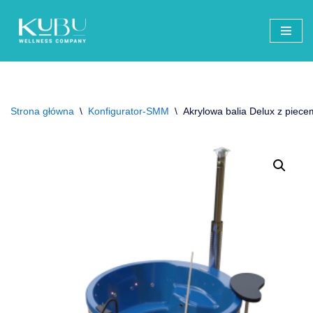
Przejdź
do
treści
Strona główna
\
Konfigurator-SMM
\
Akrylowa balia Delux z piec